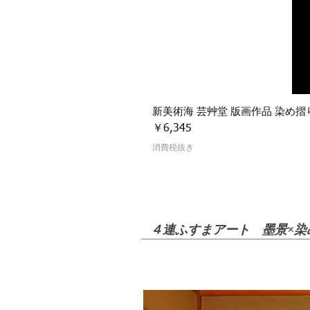
新美術海 芸艸堂 版画作品 染め摺り
価格
￥6,345
消費税抜き
​４連ふすまアート 墨景×