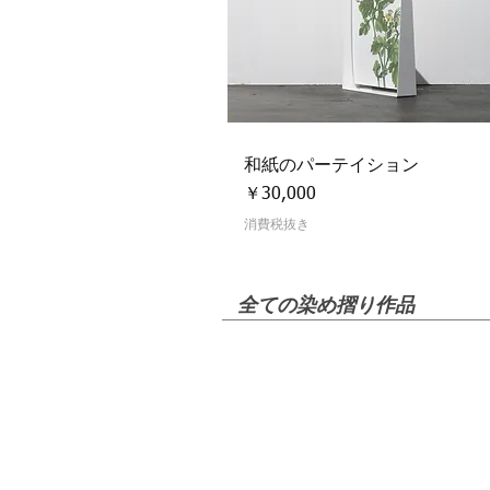
和紙のパーテイション
クイックビュー
価格
￥30,000
消費税抜き
全ての染め摺り作品