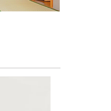
高級 ふすま アート〈墨景 
価格
￥164,000
消費税抜き