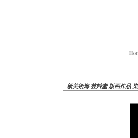
Ho
新美術海 芸艸堂 版画作品 