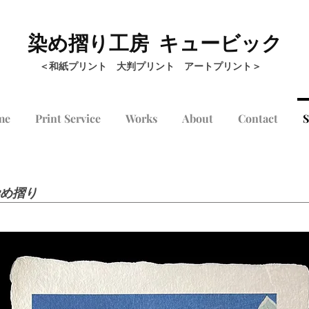
染め摺り工房 キュービック
＜和紙プリント 大判プリント アートプリント＞
me
Print Service
Works
About
Contact
染め摺り