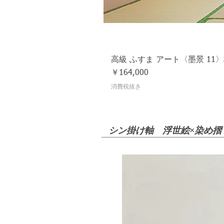
高級 ふすま アート〈墨景 11
価格
￥164,000
消費税抜き
​シン掛け軸 浮世絵×染め