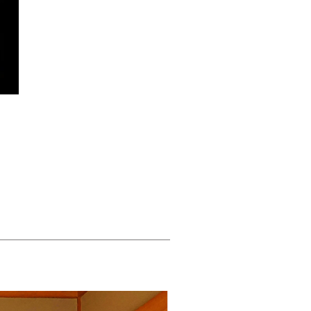
新美術海 芸艸堂 版画作品 染
価格
￥6,345
消費税抜き