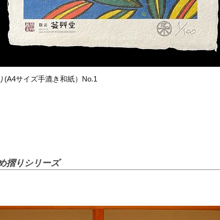
(A4サイズ手漉き和紙）No.1
クイックビュー
染め摺りシリーズ