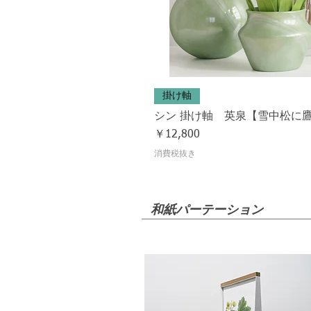
掛け軸
シン 掛け軸 英泉【雪中松に
価格
￥12,800
消費税抜き
和紙パーテーション