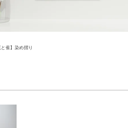
クイックビュー
鷹と雀】染め摺り