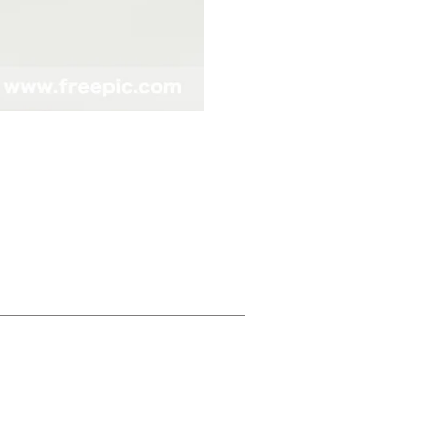
掛け軸
シン掛け軸 英泉【鯉の滝
価格
￥12,800
消費税抜き